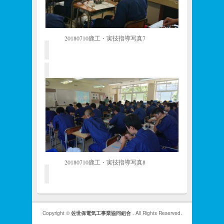
20180710鹿工・実技指導写真7
20180710鹿工・実技指導写真8
Copyright ©
佐世保電気工事業協同組合
. All Rights Reserved.