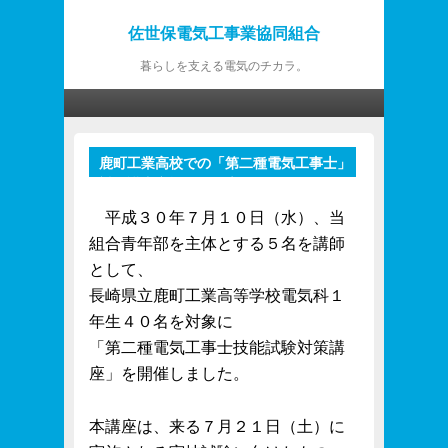
佐世保電気工事業協同組合
暮らしを支える電気のチカラ。
第1メニュー
第1メニューのコンテンツまでスキップ
第2メニューのコンテンツまでスキップ
鹿町工業高校での「第二種電気工事士」
投
対策講座実施のご報告
稿
ナ
平成３０年７月１０日（水）、当
ビ
組合青年部を主体とする５名を講師
ゲ
として、
ー
シ
長崎県立鹿町工業高等学校電気科１
ョ
年生４０名を対象に
ン
「第二種電気工事士技能試験対策講
座」を開催しました。
本講座は、来る７月２１日（土）に