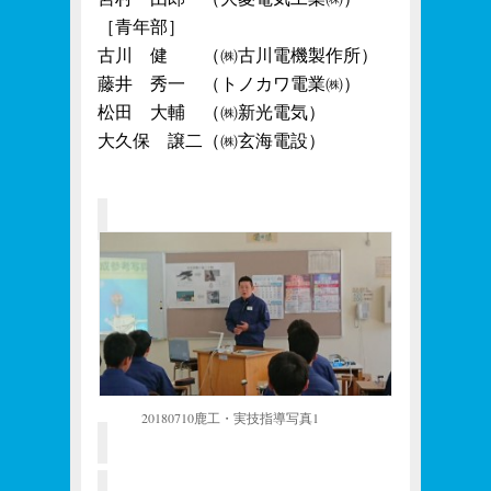
［青年部］
古川 健 （㈱古川電機製作所）
藤井 秀一 （トノカワ電業㈱）
松田 大輔 （㈱新光電気）
大久保 譲二（㈱玄海電設）
20180710鹿工・実技指導写真1