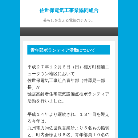
佐世保電気工事業協同組合
暮らしを支える電気のチカラ。
第1メニュー
第1メニューのコンテンツまでスキップ
第2メニューのコンテンツまでスキップ
青年部ボランティア活動について
投
稿
ナ
平成２７年１２月６日（日）棚方町相浦ニ
ビ
ュータウン地区において
ゲ
佐世保電気工事組合青年部（井澤晃一部
ー
長）が
シ
独居高齢者住宅電気設備点検ボランティア
ョ
活動を行いました。
ン
平成１４年より継続され、１３年目を迎え
る今年は、
九州電力㈱佐世保営業所より５名もの協賛
と、町内会様より６名、青年部員１０名の