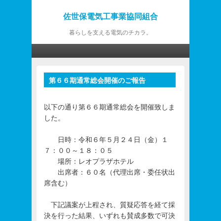
佐世保電気工事業協同組合
暮らしを支える電気のチカラ。
第1メニュー
第1メニューのコンテンツまでスキップ
第2メニューのコンテンツまでスキップ
第６６期通常総会開催のご報告
投
稿
ナ
以下の通り第６６期通常総会を開催致しま
ビ
した。
ゲ
ー
日時：令和６年５月２４日（金）１
シ
７：００～１８：０５
ョ
場所：レオプラザホテル
ン
出席者：６０名（代理出席・委任状出
席含む）
下記議案が上程され、質疑応答を経て採
決を行った結果、いずれも賛成多数で可決