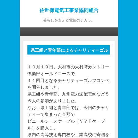
佐世保電気工事業協同組合
暮らしを支える電気のチカラ。
第1メニュー
第1メニューのコンテンツまでスキップ
第2メニューのコンテンツまでスキップ
県工組と青年部によるチャリティーゴル
投
フコンペ開催の報告
稿
ナ
１０月１９日、大村市の大村湾カントリー
ビ
倶楽部オールドコースで、
ゲ
１１回目となるチャリティーゴルフコンペ
ー
を開催しました。
シ
県工組や青年部、九州電力送配電㈱など５
ョ
６人の参加がありました。
ン
なお、県工組と青年部では、今回のチャリ
ティーで集まった金額で
ビニールシースケーブル（ＶＶＦケーブ
ル）を購入し、
県内の高等技術専門校や工業高校に寄贈を