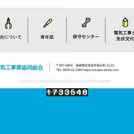
〒857-0854 長崎県佐世保市福石町 11-21
気工事業協同組合
TEL 0956-31-7304 https://sasebo-denki.com
copyright (C) Sasebo Electrical Work Union all rights reserved.