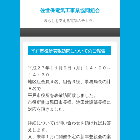
佐世保電気工事業協同組合
暮らしを支える電気のチカラ。
第1メニュー
第1メニューのコンテンツまでスキップ
第2メニューのコンテンツまでスキップ
平戸市役所表敬訪問についてのご報告
投
稿
ナ
平成２７年１１月９日（月）１４：００～
ビ
１４：３０
ゲ
地区組合員４名、組合３役、事務局長の計
ー
８名で
シ
平戸市役所を表敬訪問致しました。
ョ
市役所側は黒田市長様、池田建設部長様に
ン
対応を頂きました。
詳細については問い合わせを頂ければお答
えします。
又、来年１月に開催予定の新年懇親会の案