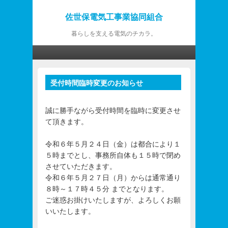
佐世保電気工事業協同組合
暮らしを支える電気のチカラ。
第1メニュー
第1メニューのコンテンツまでスキップ
第2メニューのコンテンツまでスキップ
受付時間臨時変更のお知らせ
投
稿
ナ
誠に勝手ながら受付時間を臨時に変更させ
ビ
て頂きます。
ゲ
ー
令和６年５月２４日（金）は都合により１
シ
５時までとし、事務所自体も１５時で閉め
ョ
させていただきます。
ン
令和６年５月２７日（月）からは通常通り
８時～１７時４５分 までとなります。
ご迷惑お掛けいたしますが、よろしくお願
いいたします。