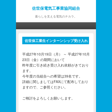
佐世保電気工事業協同組合
暮らしを支える電気のチカラ。
第1メニュー
第1メニューのコンテンツまでスキップ
第2メニューのコンテンツまでスキップ
佐世保工業生インターンシップ受け入れ
投
について
稿
ナ
平成27年10月19日（月） ～ 平成27年10月
ビ
23日（金）の期間において
ゲ
昨年度に引き続き受け入れ依頼がきており
ー
ます。
シ
今年度の当組合への希望は39名です。
ョ
詳細に関しましてはFAXにて配布しており
ン
ますので、ご参照ください。
ご検討をよろしくお願いします。