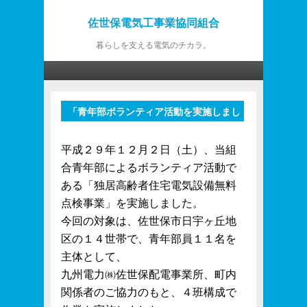
佐世保電気工事業協同組合
暮らしを支える電気のチカラ。
第1メニュー
第1メニューのコンテンツまでスキップ
第2メニューのコンテンツまでスキップ
「青年部ボランティア活動を実施しまし
投
た」
稿
ナ
平成２９年１２月２日（土）、当組
ビ
合青年部によるボランティア活動で
ゲ
ある「独居高齢者住宅電気設備無料
ー
点検事業」を実施しました。
シ
ョ
今回の対象は、佐世保市日宇ヶ丘地
ン
区の１４世帯で、青年部員１１名を
主体として、
九州電力㈱佐世保配電事業所、町内
関係者のご協力のもと、４班構成で