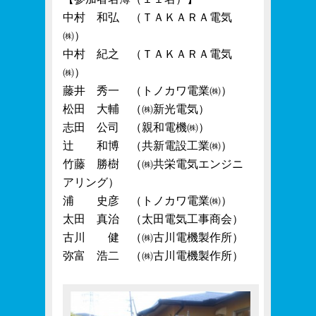
中村 和弘 （ＴＡＫＡＲＡ電気
㈱）
中村 紀之 （ＴＡＫＡＲＡ電気
㈱）
藤井 秀一 （トノカワ電業㈱）
松田 大輔 （㈱新光電気）
志田 公司 （親和電機㈱）
辻 和博 （共新電設工業㈱）
竹藤 勝樹 （㈱共栄電気エンジニ
アリング）
浦 史彦 （トノカワ電業㈱）
太田 真治 （太田電気工事商会）
古川 健 （㈱古川電機製作所）
弥富 浩二 （㈱古川電機製作所）