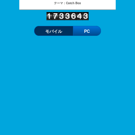
テーマ：Catch Box
モバイル
PC