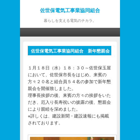
佐世保電気工事業協同組合
暮らしを支える電気のチカラ。
第1メニュー
第1メニューのコンテンツまでスキップ
第2メニューのコンテンツまでスキップ
佐世保電気工事業協同組合 新年懇親会
投
について
稿
ナ
１月１８日（水）１８：３０～佐世保玉屋
ビ
において、佐世保市長をはじめ、来賓の
ゲ
方々２０名と組合員５４名の参加で新年懇
ー
親会を開催致しました。
シ
理事長挨拶の後、来賓の方々の挨拶をいた
ョ
だき、厄入り長寿祝いの披露の後、懇親会
ン
により親睦を深めました。
※詳しくは、建設新聞・建設速報にも掲載
されております。