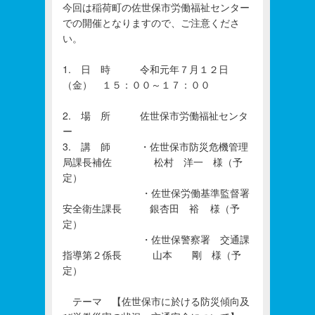
今回は稲荷町の佐世保市労働福祉センター
での開催となりますので、ご注意くださ
い。
1. 日 時 令和元年７月１２日
（金） １５：００～１７：００
2. 場 所 佐世保市労働福祉センタ
ー
3. 講 師 ・佐世保市防災危機管理
局課長補佐 松村 洋一 様（予
定）
・佐世保労働基準監督署
安全衛生課長 銀杏田 裕 様（予
定）
・佐世保警察署 交通課
指導第２係長 山本 剛 様（予
定）
テーマ 【佐世保市に於ける防災傾向及