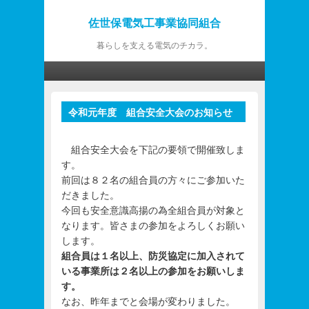
佐世保電気工事業協同組合
暮らしを支える電気のチカラ。
第1メニュー
第1メニューのコンテンツまでスキップ
第2メニューのコンテンツまでスキップ
令和元年度 組合安全大会のお知らせ
投
稿
ナ
組合安全大会を下記の要領で開催致しま
ビ
す。
ゲ
前回は８２名の組合員の方々にご参加いた
ー
だきました。
シ
今回も安全意識高揚の為全組合員が対象と
ョ
なります。皆さまの参加をよろしくお願い
ン
します。
組合員は１名以上、防災協定に加入されて
いる事業所は２名以上の参加をお願いしま
す。
なお、昨年までと会場が変わりました。